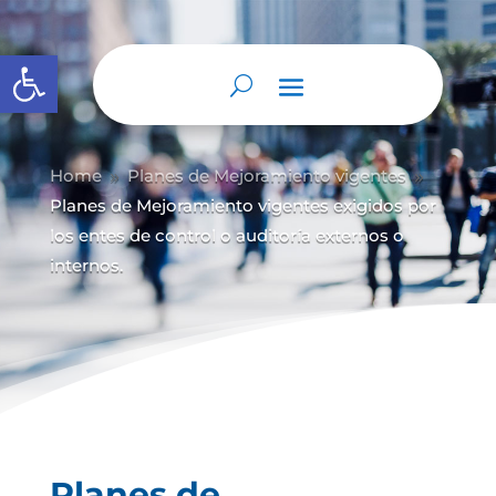
Abrir barra de herramientas
Home
Planes de Mejoramiento vigentes
9
9
Planes de Mejoramiento vigentes exigidos por
los entes de control o auditoría externos o
internos.
Planes de