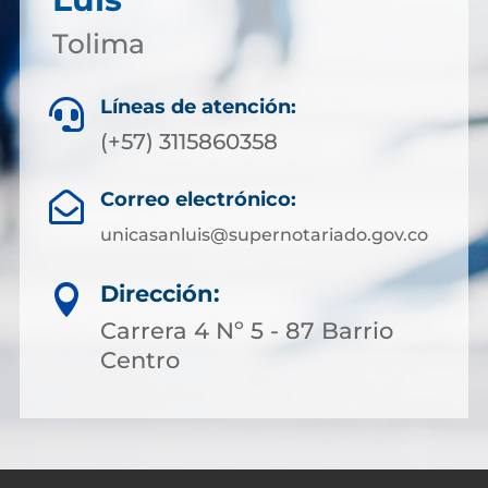
Tolima
Líneas de atención:

(+57) 3115860358
Correo electrónico:

unicasanluis@supernotariado.gov.co
Dirección:

Carrera 4 Nº 5 - 87 Barrio
Centro