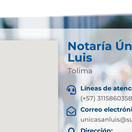
Notaría Ún
Luis
Tolima
Líneas de atenc

(+57) 311586035
Correo electrón

unicasanluis@su
Dirección: