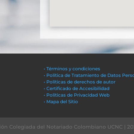
• Términos y condiciones
• Política de Tratamiento de Datos Pers
• Políticas de derechos de autor
• Certificado de Accesibilidad
• Políticas de Privacidad Web
• Mapa del Sitio
ón Colegiada del Notariado Colombiano UCNC | 20