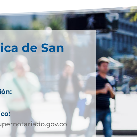
ica de San
ión:
8
ico:
pernotariado.gov.co