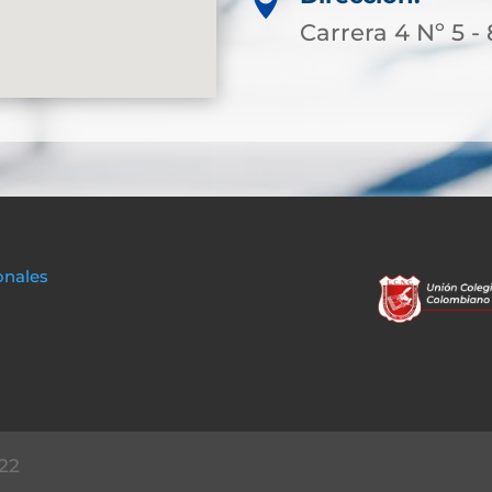

Carrera 4 Nº 5 -
onales
22