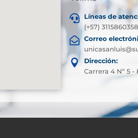
Líneas de atenc

(+57) 311586035
Correo electrón

unicasanluis@su
Dirección:

Carrera 4 Nº 5 -