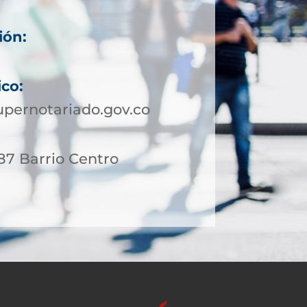
ión:
8
ico:
pernotariado.gov.co
 87 Barrio Centro