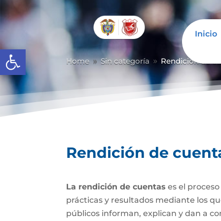
Inicio
Abrir barra de herramientas
Home
Sin categoría
Rendición de c
9
9
Rendición de cuent
La rendición de cuentas
es el proceso
prácticas y resultados mediante los que 
públicos informan, explican y dan a con