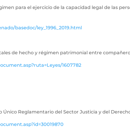
égimen para el ejercicio de la capacidad legal de las p
senado/basedoc/ley_1996_2019.html
aritales de hecho y régimen patrimonial entre compañe
ewDocument.asp?ruta=Leyes/1607782
o Único Reglamentario del Sector Justicia y del Derech
ewDocument.asp?id=30019870