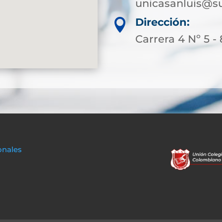
unicasanluis@su
Dirección:

Carrera 4 Nº 5 -
onales