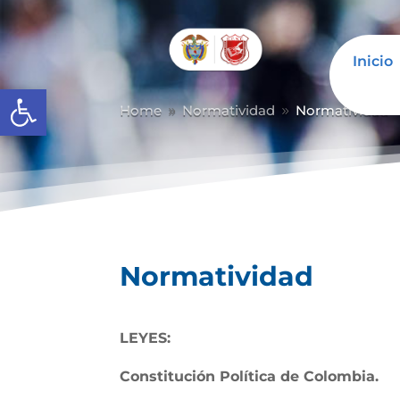
Inicio
Abrir barra de herramientas
Home
Normatividad
Normatividad
9
9
Normatividad
LEYES:
Constitución Política de Colombia.