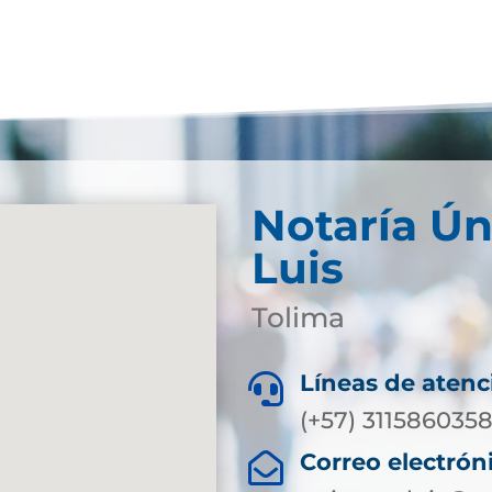
Notaría Ún
Luis
Tolima
Líneas de atenc

(+57) 311586035
Correo electrón
