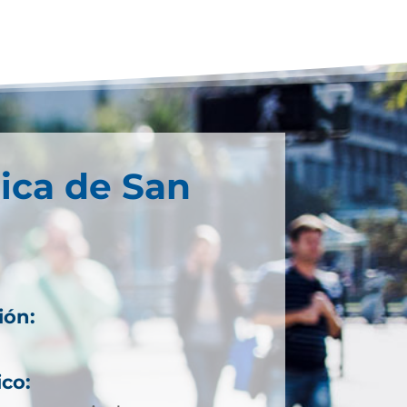
ica de San
ión:
8
ico: