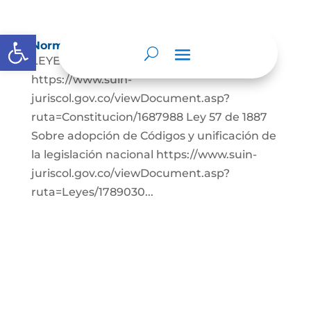
Abrir barra de herramientas
Normatividad
LEYES: Constitución Política de Colombia.
https://www.suin-
juriscol.gov.co/viewDocument.asp?
ruta=Constitucion/1687988 Ley 57 de 1887
Sobre adopción de Códigos y unificación de
la legislación nacional https://www.suin-
juriscol.gov.co/viewDocument.asp?
ruta=Leyes/1789030...