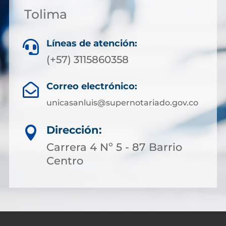
Tolima
Líneas de atención:

(+57) 3115860358
Correo electrónico:

unicasanluis@supernotariado.gov.co
Dirección:

Carrera 4 Nº 5 - 87 Barrio
Centro