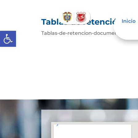
Tablas de retención d
Inicio
Abrir barra de herramientas
Tablas-de-retencion-documentalDesc