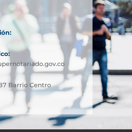
ión:
8
ico:
pernotariado.gov.co
 87 Barrio Centro