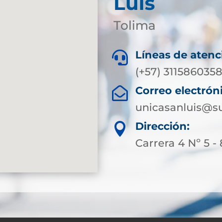
Luis
Tolima
Líneas de atenc

(+57) 311586035
Correo electrón

unicasanluis@su
Dirección:

Carrera 4 Nº 5 -