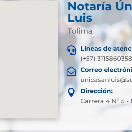
Notaría Ún
Luis
Tolima
Líneas de atenc

(+57) 311586035
Correo electrón

unicasanluis@su
Dirección:

Carrera 4 Nº 5 -