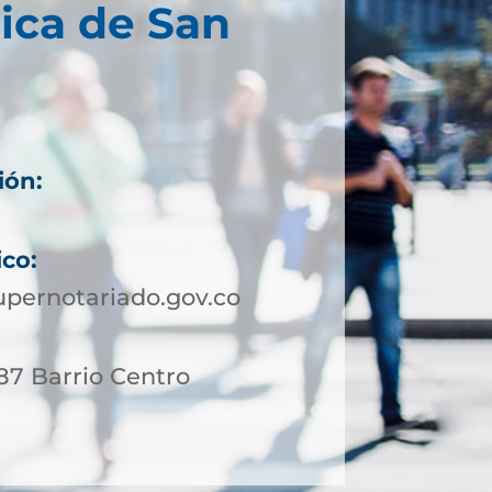
ica de San
ión:
8
ico:
pernotariado.gov.co
 87 Barrio Centro