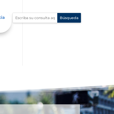
cia
í